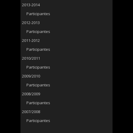
2013-2014
Participantes
2012-2013
Participantes
2011-2012
Participantes
2010/2011
Participantes
2009/2010
Participantes
2008/2009
Participantes
2007/2008
Participantes