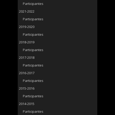
Participantes
2021-2022
Participantes
2019-2020
Participantes
2018-2019
Participantes
2017-2018
Participantes
2016-2017
Participantes
2015-2016
Participantes
2014-2015
Participantes