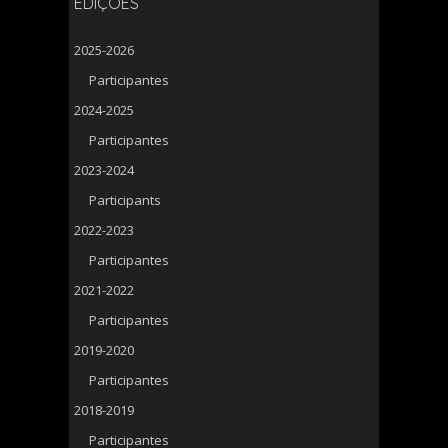
EDIÇÕES
2025-2026
Participantes
2024-2025
Participantes
2023-2024
Participants
2022-2023
Participantes
2021-2022
Participantes
2019-2020
Participantes
2018-2019
Participantes