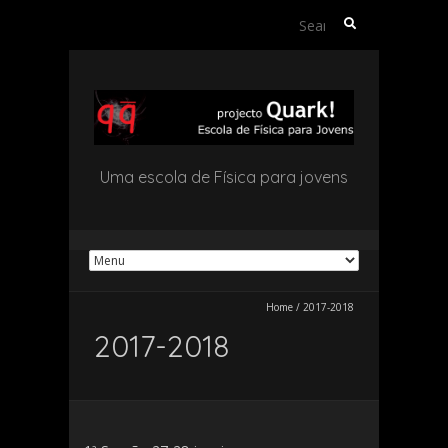
Search
for:
Uma escola de Física para jovens
Home
/
2017-2018
2017-2018