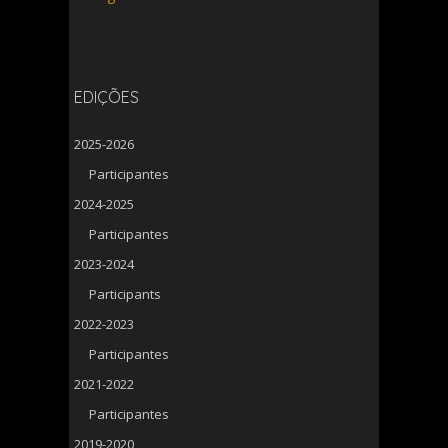
EDIÇÕES
2025-2026
Participantes
2024-2025
Participantes
2023-2024
Participants
2022-2023
Participantes
2021-2022
Participantes
2019-2020