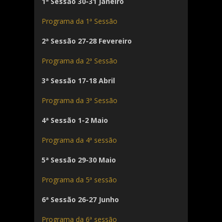
1ª Sessão 30-31 Janeiro
Programa da 1ª Sessão
2ª Sessão 27-28 Fevereiro
Programa da 2ª Sessão
3ª Sessão 17-18 Abril
Programa da 3ª Sessão
4ª Sessão 1-2 Maio
Programa da 4ª sessão
5ª Sessão 29-30 Maio
Programa da 5ª sessão
6ª Sessão 26-27 Junho
Programa da 6ª sessão