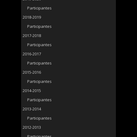
Participantes
2018-2019
Participantes
2017-2018
Participantes
2016-2017
Participantes
2015-2016
Participantes
2014-2015
Participantes
2013-2014
Participantes
2012-2013
Participantes