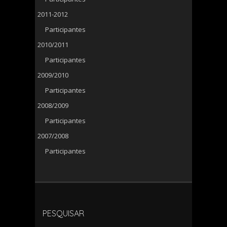
2011-2012
Participantes
2010/2011
Participantes
2009/2010
Participantes
2008/2009
Participantes
2007/2008
Participantes
PESQUISAR