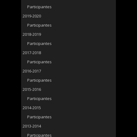
Participantes
2019-2020
Participantes
2018-2019
Participantes
2017-2018
Participantes
2016-2017
Participantes
2015-2016
Participantes
2014-2015
Participantes
2013-2014
Participantes